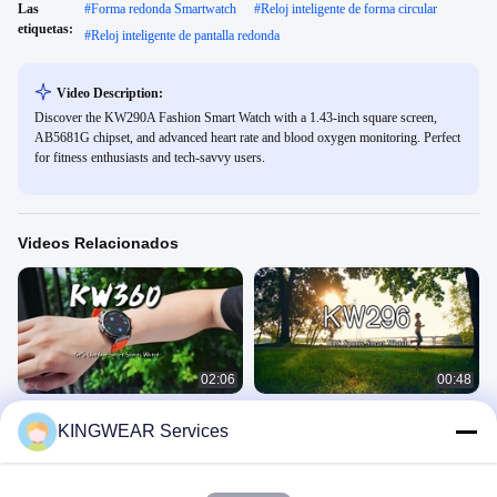
Las
#
Forma redonda Smartwatch
#
Reloj inteligente de forma circular
etiquetas:
#
Reloj inteligente de pantalla redonda
Video Description:
Discover the KW290A Fashion Smart Watch with a 1.43-inch square screen,
AB5681G chipset, and advanced heart rate and blood oxygen monitoring. Perfect
for fitness enthusiasts and tech-savvy users.
Videos Relacionados
02:06
00:48
KW360 AMOLED GPS & AI
Reloj inteligente femenino
KINGWEAR Services
Smartwatch con actividad en tiempo
Reloj Inteligente GPS
real y rastreadores de sueño AI Q&A
Reloj Inteligente GPS
August 01, 2025
5ATM a prueba de agua
July 23, 2025