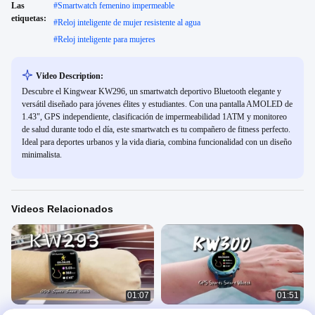
Las
#
Smartwatch femenino impermeable
etiquetas:
#
Reloj inteligente de mujer resistente al agua
#
Reloj inteligente para mujeres
Video Description:
Descubre el Kingwear KW296, un smartwatch deportivo Bluetooth elegante y
versátil diseñado para jóvenes élites y estudiantes. Con una pantalla AMOLED de
1.43", GPS independiente, clasificación de impermeabilidad 1ATM y monitoreo
de salud durante todo el día, este smartwatch es tu compañero de fitness perfecto.
Ideal para deportes urbanos y la vida diaria, combina funcionalidad con un diseño
minimalista.
Videos Relacionados
01:07
01:51