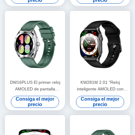
precio
precio
sensores avanzados de
llamadas Bluetooth
DW16PLUS El primer reloj
KW281M 2.01 "Reloj
AMOLED de pantalla
inteligente AMOLED con
redonda más grande de la
pantalla curva flexible con
Consiga el mejor
Consiga el mejor
industria
Dafit APP y bisel de metal
precio
precio