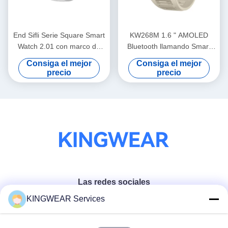
End Sifli Serie Square Smart
KW268M 1.6 " AMOLED
Watch 2.01 con marco de
Bluetooth llamando Smart
metal PVD y batería de
Watch con pantalla redonda
Consiga el mejor
Consiga el mejor
300mAh
grande
precio
precio
Las redes sociales
KINGWEAR Services
Contacto rápido