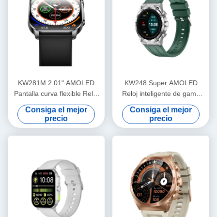
KW281M 2.01" AMOLED
KW248 Super AMOLED
Pantalla curva flexible Reloj
Reloj inteligente de gama
inteligente PVD Cuadro de
alta multifunción BT modelo
Consiga el mejor
Consiga el mejor
metal
de llamada
precio
precio