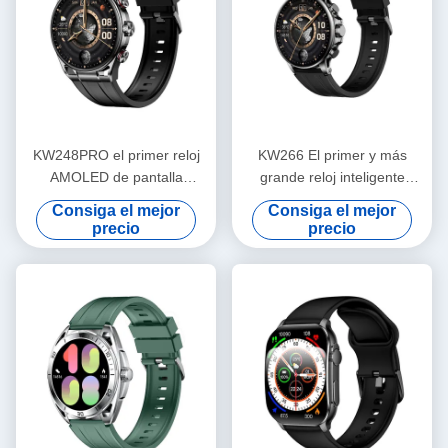
KW248PRO el primer reloj
KW266 El primer y más
AMOLED de pantalla
grande reloj inteligente
redonda más grande de la
AMOLED redondo de 1,6
Consiga el mejor
Consiga el mejor
industria
pulgadas de la industria con
precio
precio
sensores avanzados de
llamadas Bluetooth