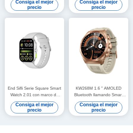
Consiga el mejor
Consiga el mejor
metal
de llamada
precio
precio
End Sifli Serie Square Smart
KW268M 1.6 " AMOLED
Watch 2.01 con marco de
Bluetooth llamando Smart
metal PVD y batería de
Watch con pantalla redonda
Consiga el mejor
Consiga el mejor
300mAh
grande
precio
precio