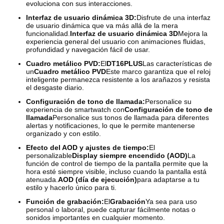
evoluciona con sus interacciones.
Interfaz de usuario dinámica 3D:
Disfrute de una interfaz
de usuario dinámica que va más allá de la mera
funcionalidad.
Interfaz de usuario dinámica 3D
Mejora la
experiencia general del usuario con animaciones fluidas,
profundidad y navegación fácil de usar.
Cuadro metálico PVD:
El
DT16PLUS
Las características de
un
Cuadro metálico PVD
Este marco garantiza que el reloj
inteligente permanezca resistente a los arañazos y resista
el desgaste diario.
Configuración de tono de llamada:
Personalice su
experiencia de smartwatch con
Configuración de tono de
llamada
Personalice sus tonos de llamada para diferentes
alertas y notificaciones, lo que le permite mantenerse
organizado y con estilo.
Efecto del AOD y ajustes de tiempo:
El
personalizable
Display siempre encendido (AOD)
La
función de control de tiempo de la pantalla permite que la
hora esté siempre visible, incluso cuando la pantalla está
atenuada.
AOD (día de ejecución)
para adaptarse a tu
estilo y hacerlo único para ti.
Función de grabación:
El
Grabación
Ya sea para uso
personal o laboral, puede capturar fácilmente notas o
sonidos importantes en cualquier momento.