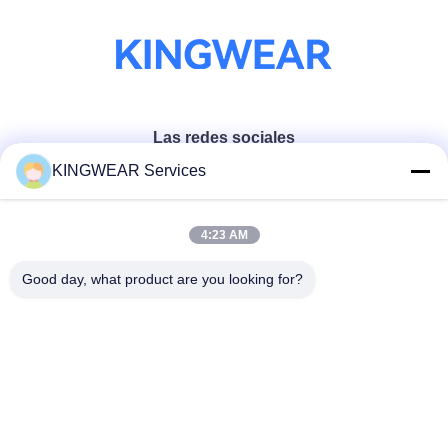
Las redes sociales
KINGWEAR Services
Contacto rápido
4:23 AM
Teléfono
Good day, what product are you looking for?
86-0755-2357-6886
El correo electrónico
services@king-world.cn
Dirección
41o piso, edificio A, Centro de Innovación Digital de
Longhua, Ruta Mintang 328, Comunidad de la Estación