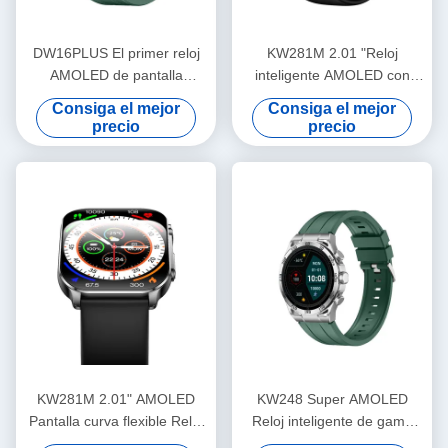
DW16PLUS El primer reloj
KW281M 2.01 "Reloj
AMOLED de pantalla
inteligente AMOLED con
redonda más grande de la
pantalla curva flexible con
Consiga el mejor
Consiga el mejor
industria
Dafit APP y bisel de metal
precio
precio
KW281M 2.01" AMOLED
KW248 Super AMOLED
Pantalla curva flexible Reloj
Reloj inteligente de gama
inteligente PVD Cuadro de
alta multifunción BT modelo