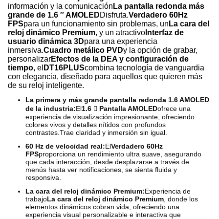
información y la comunicación
La pantalla redonda más
grande de 1.6 ′′ AMOLED
Disfruta.
Verdadero 60Hz
FPS
para un funcionamiento sin problemas, un
La cara del
reloj dinámico Premium
, y un atractivo
Interfaz de
usuario dinámica 3D
para una experiencia
inmersiva.
Cuadro metálico PVD
y la opción de grabar,
personalizar
Efectos de la DEA y configuración de
tiempo
, el
DT16PLUS
combina tecnología de vanguardia
con elegancia, diseñado para aquellos que quieren más
de su reloj inteligente.
La primera y más grande pantalla redonda 1.6 AMOLED
de la industria:
El
1.6  Pantalla AMOLED
ofrece una
experiencia de visualización impresionante, ofreciendo
colores vivos y detalles nítidos con profundos
contrastes.Trae claridad y inmersión sin igual.
60 Hz de velocidad real:
El
Verdadero 60Hz
FPS
proporciona un rendimiento ultra suave, asegurando
que cada interacción, desde desplazarse a través de
menús hasta ver notificaciones, se sienta fluida y
responsiva.
La cara del reloj dinámico Premium:
Experiencia de
trabajo
La cara del reloj dinámico Premium
, donde los
elementos dinámicos cobran vida, ofreciendo una
experiencia visual personalizable e interactiva que