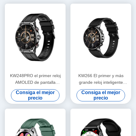
KW248PRO el primer reloj
KW266 El primer y más
AMOLED de pantalla
grande reloj inteligente
redonda más grande de la
AMOLED redondo de 1,6
Consiga el mejor
Consiga el mejor
industria
pulgadas de la industria con
precio
precio
sensores avanzados de
llamadas Bluetooth