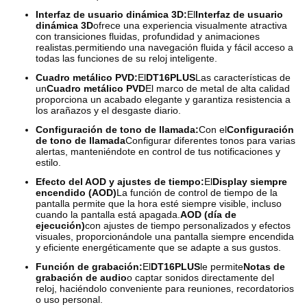
Interfaz de usuario dinámica 3D:
El
Interfaz de usuario
dinámica 3D
ofrece una experiencia visualmente atractiva
con transiciones fluidas, profundidad y animaciones
realistas.permitiendo una navegación fluida y fácil acceso a
todas las funciones de su reloj inteligente.
Cuadro metálico PVD:
El
DT16PLUS
Las características de
un
Cuadro metálico PVD
El marco de metal de alta calidad
proporciona un acabado elegante y garantiza resistencia a
los arañazos y el desgaste diario.
Configuración de tono de llamada:
Con el
Configuración
de tono de llamada
Configurar diferentes tonos para varias
alertas, manteniéndote en control de tus notificaciones y
estilo.
Efecto del AOD y ajustes de tiempo:
El
Display siempre
encendido (AOD)
La función de control de tiempo de la
pantalla permite que la hora esté siempre visible, incluso
cuando la pantalla está apagada.
AOD (día de
ejecución)
con ajustes de tiempo personalizados y efectos
visuales, proporcionándole una pantalla siempre encendida
y eficiente energéticamente que se adapte a sus gustos.
Función de grabación:
El
DT16PLUS
le permite
Notas de
grabación de audio
o captar sonidos directamente del
reloj, haciéndolo conveniente para reuniones, recordatorios
o uso personal.