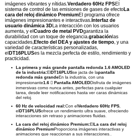
imágenes vibrantes y nítidas.
Verdadero 60Hz FPS
El
sistema de control de las emisiones de gases de efecto
La
cara del reloj dinámico Premium
El programa ofrece
imágenes impresionantes e interactivas.
Interfaz de
usuario dinámica 3D
La interacción con los usuarios
aumenta, y el
Cuadro de metal PVD
garantiza la
durabilidad con un toque de elegancia.
grabación
las
capacidades,
Efecto del DEA y ajustes de tiempo
, y una
variedad de características personalizadas,
el
DT16PLUS
es la mezcla perfecta de estilo, rendimiento y
practicidad.
La primera y más grande pantalla redonda 1.6 AMOLED
de la industria:
El
DT16PLUS
se jacta de la
pantalla
redonda más grande
En la industria, con una
impresionante
1.6  Pantalla AMOLED
Disfruta de imágenes
inmersivas como nunca antes, perfectas para cualquier
tarea, desde leer notificaciones hasta ver caras dinámicas
del reloj.
60 Hz de velocidad real:
Con el
Verdadero 60Hz FPS
,
el
DT16PLUS
ofrece un rendimiento ultra suave, ofreciendo
interacciones sin retraso y animaciones fluidas.
La cara del reloj dinámico Premium:
El
La cara del reloj
dinámico Premium
Proporciona imágenes interactivas y
animaciones que reaccionan a sus interacciones..