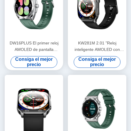
DW16PLUS El primer reloj
KW281M 2.01 "Reloj
AMOLED de pantalla
inteligente AMOLED con
redonda más grande de la
pantalla curva flexible con
Consiga el mejor
Consiga el mejor
industria
Dafit APP y bisel de metal
precio
precio