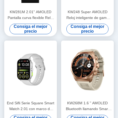
KW281M 2.01" AMOLED
KW248 Super AMOLED
Pantalla curva flexible Reloj
Reloj inteligente de gama
inteligente PVD Cuadro de
alta multifunción BT modelo
Consiga el mejor
Consiga el mejor
metal
de llamada
precio
precio
End Sifli Serie Square Smart
KW268M 1.6 " AMOLED
Watch 2.01 con marco de
Bluetooth llamando Smart
metal PVD y batería de
Watch con pantalla redonda
Consiga el mejor
Consiga el mejor