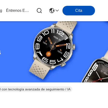
og
Éntrenos En Contacto Con
Cita
s
 con tecnología avanzada de seguimiento / IA