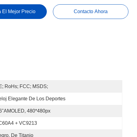
 El Mejor Precio
Contacto Ahora
E; RoHs; FCC; MSDS;
loj Elegante De Los Deportes
.6"AMOLED, 480*480px
C60A4 + VC9213
gro, De Titanio