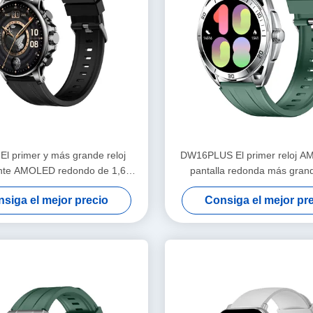
l primer y más grande reloj
DW16PLUS El primer reloj 
ente AMOLED redondo de 1,6
pantalla redonda más grand
 de la industria con sensores
industria
siga el mejor precio
Consiga el mejor pr
dos de llamadas Bluetooth