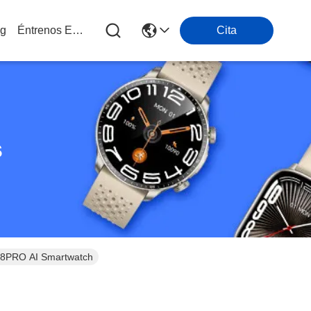
og
Éntrenos En Contacto Con
Cita
s
268PRO AI Smartwatch