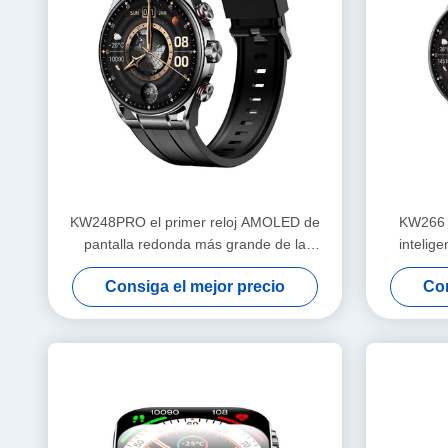
KW248PRO el primer reloj AMOLED de
KW266 E
pantalla redonda más grande de la
intelig
industria
pulgadas
Consiga el mejor precio
Con
avanza