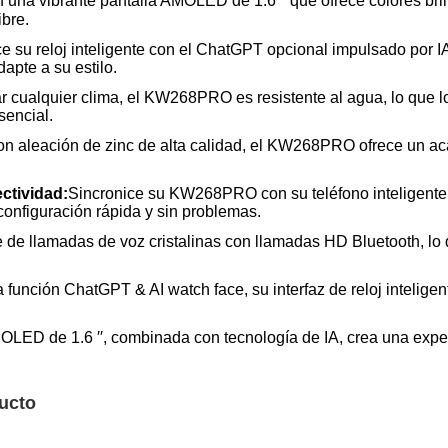
a vibrante pantalla AMOLED de 1.6 ′′ que ofrece colores brilla
ibre.
e su reloj inteligente con el ChatGPT opcional impulsado por IA 
apte a su estilo.
 cualquier clima, el KW268PRO es resistente al agua, lo que lo
sencial.
n aleación de zinc de alta calidad, el KW268PRO ofrece un aca
ctividad:
Sincronice su KW268PRO con su teléfono inteligente
onfiguración rápida y sin problemas.
e de llamadas de voz cristalinas con llamadas HD Bluetooth, lo 
 función ChatGPT & AI watch face, su interfaz de reloj intelige
OLED de 1.6 ′′, combinada con tecnología de IA, crea una exper
ucto