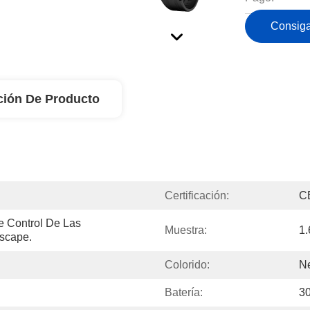
Consiga
ción De Producto
Certificación:
C
 Control De Las 
Muestra:
1
scape.
Colorido:
Ne
Batería:
3