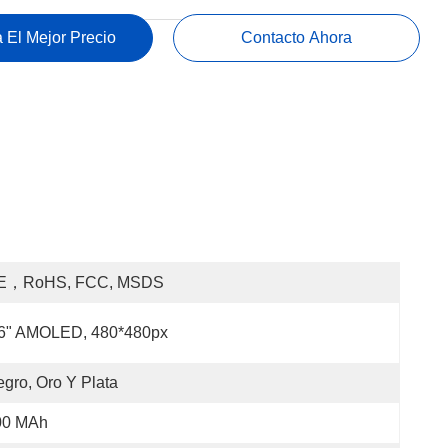
 El Mejor Precio
Contacto Ahora
E，RoHS, FCC, MSDS
.6" AMOLED, 480*480px
gro, Oro Y Plata
00 MAh