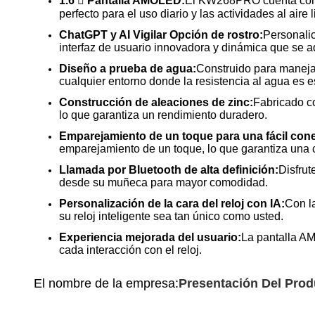
1.6  Pantalla AMOLED:
El KW268PRO cuenta con un
perfecto para el uso diario y las actividades al aire l
ChatGPT y AI Vigilar Opción de rostro:
Personalic
interfaz de usuario innovadora y dinámica que se ad
Diseño a prueba de agua:
Construido para manejar
cualquier entorno donde la resistencia al agua es e
Construcción de aleaciones de zinc:
Fabricado co
lo que garantiza un rendimiento duradero.
Emparejamiento de un toque para una fácil cone
emparejamiento de un toque, lo que garantiza una c
Llamada por Bluetooth de alta definición:
Disfrut
desde su muñeca para mayor comodidad.
Personalización de la cara del reloj con IA:
Con la
su reloj inteligente sea tan único como usted.
Experiencia mejorada del usuario:
La pantalla AM
cada interacción con el reloj.
El nombre de la empresa:
Presentación Del Prod