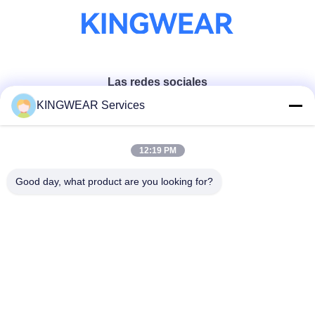
Las redes sociales
KINGWEAR Services
Contacto rápido
12:19 PM
Teléfono
Good day, what product are you looking for?
86-0755-2357-6886
El correo electrónico
services@king-world.cn
Dirección
41o piso, edificio A, Centro de Innovación Digital de
Longhua, Ruta Mintang 328, Comunidad de la Estación
Ferroviaria del Norte de Shenzhen, calle MinZhi, distrito de