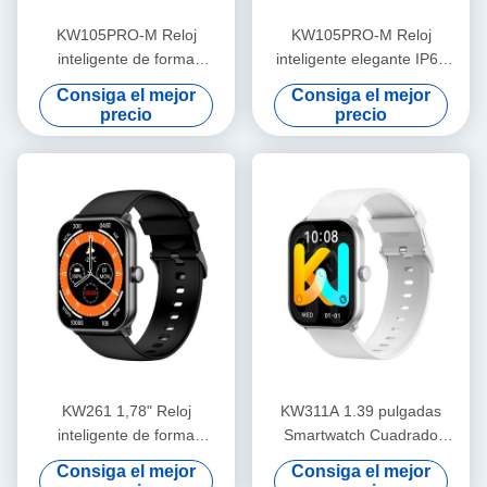
KW105PRO-M Reloj
KW105PRO-M Reloj
inteligente de forma
inteligente elegante IP68
cuadrada Bluetooth
Impresora TFT a prueba de
Consiga el mejor
Consiga el mejor
llamando Reloj inteligente
agua Reloj inteligente
precio
precio
pantalla amortiguada
KW261 1,78" Reloj
KW311A 1.39 pulgadas
inteligente de forma
Smartwatch Cuadrado
cuadrada con pantalla de
Forma IP68 Inodoro Smart
Consiga el mejor
Consiga el mejor
amortiguador y llamadas
Watch Bluetooth llamadas