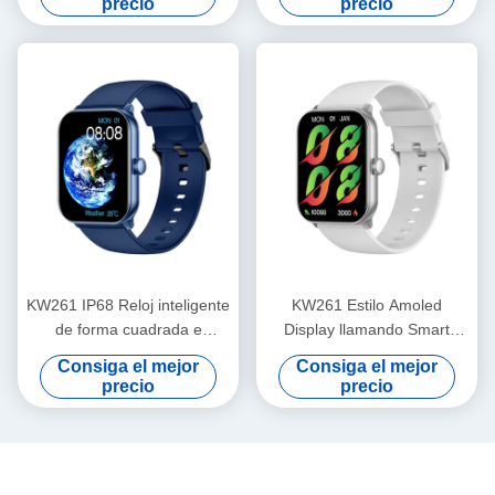
precio
precio
Bluetooth
KW261 IP68 Reloj inteligente
KW261 Estilo Amoled
de forma cuadrada e
Display llamando Smart
impermeable con pantalla y
Watch 1.78 pulgadas
Consiga el mejor
Consiga el mejor
llamadas
Amoled Smartwatch
precio
precio