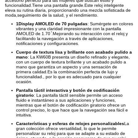
accesorio perfecto para las mujeres que buscan estilo y
funcionalidad.Tiene una pantalla grande.Este reloj inteligente
eleva su rutina diaria, proporcionando una mezcla sofisticada de
moda,seguimiento de la salud, y el rendimiento.
1Display AMOLED de 70 pulgadas
: Sumérgete en colores
vibrantes y una claridad impresionante con la pantalla
AMOLED de 1.70 ̊.Mejorando su interacción con el reloj y
facilitando la navegación a través de aplicaciones,
notificaciones y configuraciones.
Cuerpo de textura lisa y brillante con acabado pulido a
mano
: La KW60B presenta un diseño refinado y elegante,
con un cuerpo de textura brillante y un acabado pulido a
mano que garantiza un aspecto y una sensación de
primera calidad.Es la combinación perfecta de lujo y
funcionalidad., por lo que es adecuado para cualquier
ocasión.
Pantalla táctil interactiva y botón de codificación
giratorio
: La pantalla táctil sensible permite un acceso
fluido e instantáneo a sus aplicaciones y funciones,
mientras que el botón de codificación giratorio ofrece un
control preciso, lo que hace que la navegación sea fácil e
intuitiva.
Características y esferas de relojes personalizables
La
gran colección ofrece versatilidad, lo que le permite
personalizar su reloj para que se adapte a su estado de