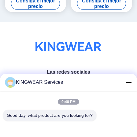
Consiga el mejor
Consiga el mejor
Reloj inteligente AMOLED
Reloj de rastreo de
precio
precio
acondicionamiento físico
para mujeres
Las redes sociales
KINGWEAR Services
Contacto rápido
9:48 PM
Teléfono
Good day, what product are you looking for?
86-0755-2357-6886
El correo electrónico