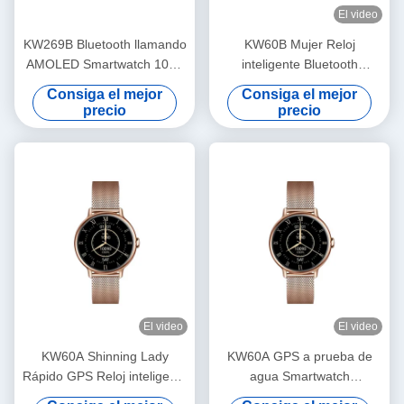
El video
KW269B Bluetooth llamando
KW60B Mujer Reloj
AMOLED Smartwatch 100+
inteligente Bluetooth
Modo Deportivo Smart
llamando 1,7 pulgadas
Consiga el mejor
Consiga el mejor
Watch Monitoreo de salud
pantalla Reloj inteligente a
precio
precio
prueba de agua
El video
El video
KW60A Shinning Lady
KW60A GPS a prueba de
Rápido GPS Reloj inteligente
agua Smartwatch
de 1,2 pulgadas Display
incorporado de 1,2 pulgadas