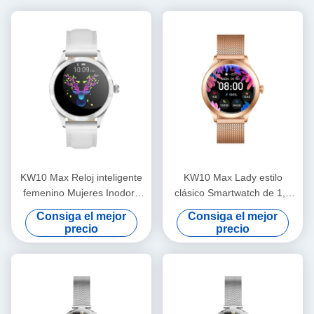
KW10 Max Reloj inteligente
KW10 Max Lady estilo
femenino Mujeres Inodoro
clásico Smartwatch de 1,3
Mujeres Fitness Reloj
pulgadas Salud de la Mujer
Consiga el mejor
Consiga el mejor
inteligente Display AMOLED
Smart Watch a prueba de
precio
precio
agua