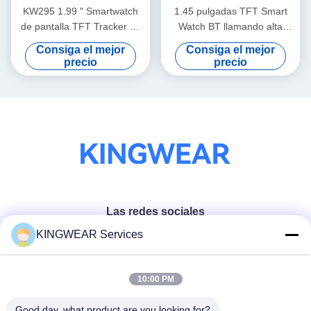
KW295 1.99 " Smartwatch
1.45 pulgadas TFT Smart
de pantalla TFT Tracker de
Watch BT llamando alta
acondicionamiento físico
resolución Smartwatch
Consiga el mejor
Consiga el mejor
elegante / ligero con llamada
Monitoreo de salud
precio
precio
Bluetooth
Las redes sociales
KINGWEAR Services
Contacto rápido
10:00 PM
Teléfono
Good day, what product are you looking for?