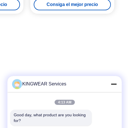
ecio
Consiga el mejor precio
KINGWEAR Services
Contacto rápido
Teléfono
4:13 AM
86-0755-2357-6886
Good day, what product are you looking 
El correo electrónico
for?
services@king-world.cn