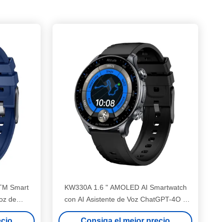
TM Smart
KW330A 1.6 " AMOLED AI Smartwatch
oz de
con AI Asistente de Voz ChatGPT-4O y
170+ modos deportivos GPS Reloj
ecio
Consiga el mejor precio