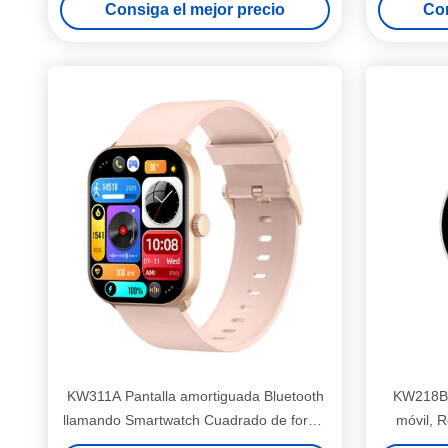
Consiga el mejor precio
Con
KW311A Pantalla amortiguada Bluetooth
KW218B 
llamando Smartwatch Cuadrado de forma
móvil, R
de 1,39 pulgadas Smart Watch