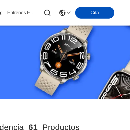
og
Éntrenos En Contacto Con
Cita
idencia
61
Productos