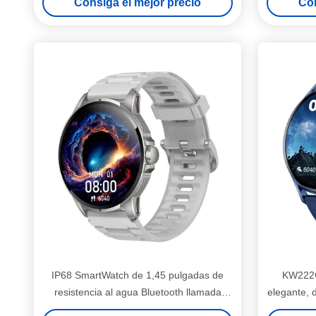
Consiga el mejor precio
Con
entre
IP68 SmartWatch de 1,45 pulgadas de
KW222C
resistencia al agua Bluetooth llamada
elegante, 
Smartwatch con pantalla HD