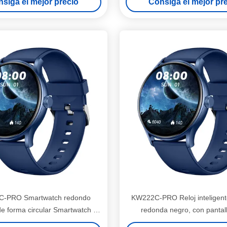
siga el mejor precio
Consiga el mejor pr
namiento de Ai 170+ modos
deportivos
-PRO Smartwatch redondo
KW222C-PRO Reloj inteligent
de forma circular Smartwatch de
redonda negro, con pantal
vigilancia de la salud