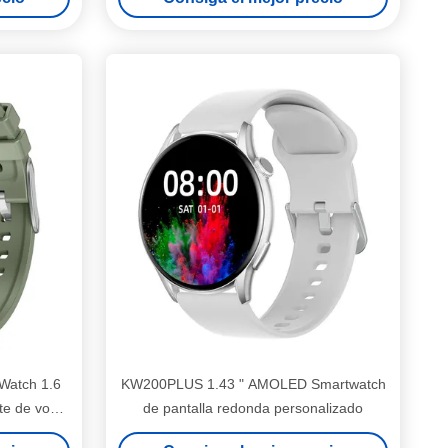
deportivo
atch 1.6
KW200PLUS 1.43 " AMOLED Smartwatch
te de voz
de pantalla redonda personalizado