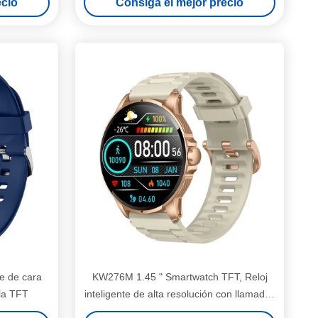
ecio
Consiga el mejor precio
e de cara
KW276M 1.45 " Smartwatch TFT, Reloj
la TFT
inteligente de alta resolución con llamadas
Bluetooth