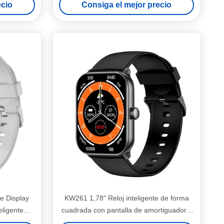
ecio
Consiga el mejor precio
e Display
KW261 1,78" Reloj inteligente de forma
eligente
cuadrada con pantalla de amortiguador y
llamadas Bluetooth